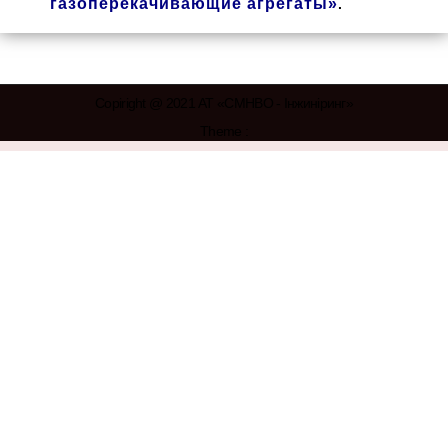
газоперекачивающие агрегаты»
.
Copiright @ 2021 АТ «СМНВО - Інжиніринг»
Theme :