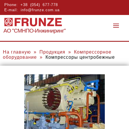
Phone:
+38 (054) 677-778
E-mail:
info@frunze.com.ua
АО "СМНПО-Инжиниринг"
На главную
»
Продукция
»
Компрессорное
оборудование
»
Компрессоры центробежные