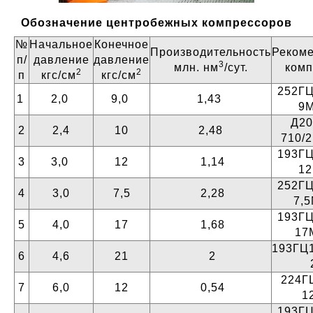
Обозначение центробежных компрессоров
№
Начальное
Конечное
Производительность
Реком
п/
давление
давление
3
млн. нм
/сут.
комп
2
2
п
кгс/см
кгс/см
252ГЦ
1
2,0
9,0
1,43
9
Д20
2
2,4
10
2,48
710/2
193ГЦ
3
3,0
12
1,14
1
252ГЦ
4
3,0
7,5
2,28
7,
193ГЦ
5
4,0
17
1,68
17
193ГЦ1
6
4,6
21
2
224ГЦ
7
6,0
12
0,54
1
193ГЦ