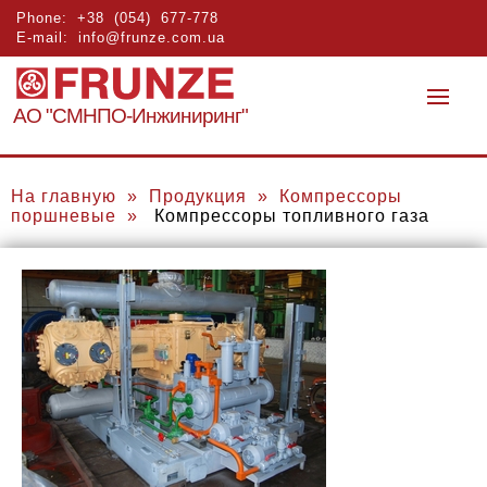
Phone:
+38 (054) 677-778
E-mail:
info@frunze.com.ua
АО "СМНПО-Инжиниринг"
На главную
»
Продукция
»
Компрессоры
поршневые
»
Компрессоры топливного газа