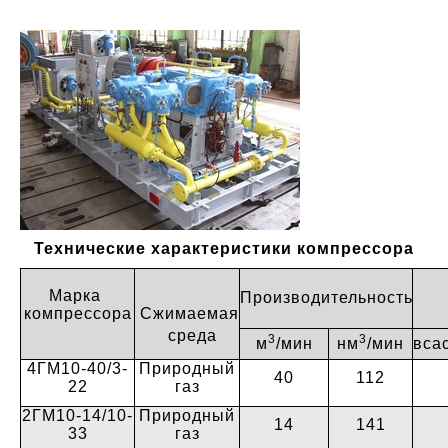
Технические характеристики компрессора
Марка
Производи
тельность
компрессора
Сжимаемая
среда
3
3
м
/мин
нм
/мин
вса
4ГМ10-40/3-
Природный
40
112
22
газ
2ГМ10-14/10-
Природный
14
141
33
газ