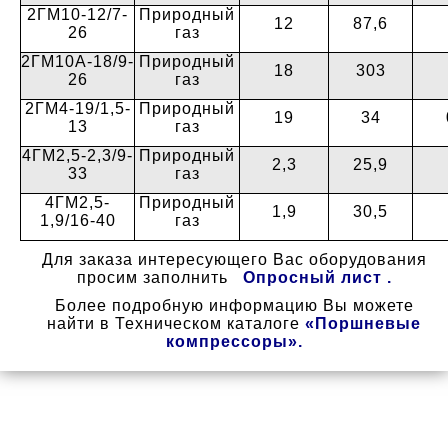
2ГМ10-12/7-
Природный
12
87,6
26
газ
2ГМ10А-18/9-
Природный
18
303
26
газ
2ГМ4-19/1,5-
Природный
19
34
13
газ
4ГМ2,5-2,3/9-
Природный
2,3
25,9
33
газ
4ГМ2,5-
Природный
1,9
30,5
1,9/16-40
газ
Для заказа интересующего Вас оборудования
просим заполнить
Опросный лист .
Более подробную информацию Вы можете
найти в
Техническом каталоге
«Поршневые
компрессоры».