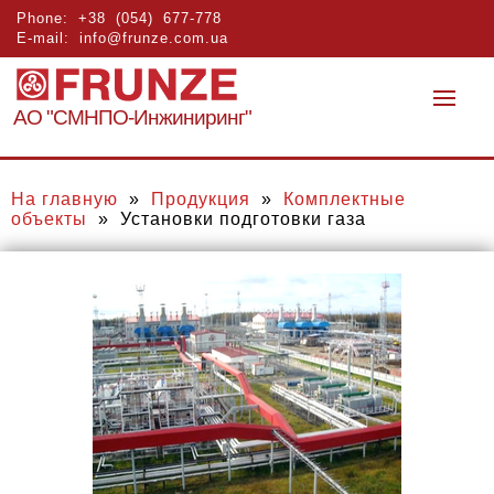
Phone:
+38 (054) 677-778
E-mail:
info@frunze.com.ua
АО "СМНПО-Инжиниринг"
На главную
»
Продукция
»
Комплектные
объекты
» Установки подготовки газа