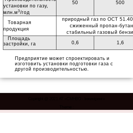
50
500
установки по газу,
3
млн.м
/год
природный газ по ОСТ 51.40
Товарная
сжиженный пропан-бута
продукция
стабильный газовый бенз
Площадь
0,6
1,6
застройки, га
Предприятие может спроектировать и
изготовить установки подготовки газа с
другой производительностью.
Copiright @ 2021 АТ «СМНВО - Інжиніринг»
Theme :