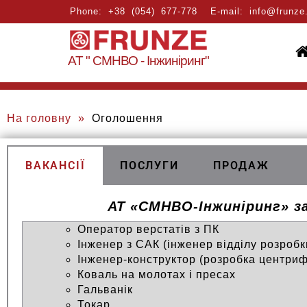
Phone:
+38 (054) 677-778
E-mail:
info@frunze
АТ " СМНВО - Інжиніринг"
На головну
»
Оголошення
ВАКАНСІЇ
ПОСЛУГИ
ПРОДАЖ
АТ «СМНВО-Інжиніринг» з
Оператор верстатів з ПК
Інженер з САК (інженер відділу розроб
Інженер-конструктор (розробка центриф
Коваль на молотах і пресах
Гальванік
Токар