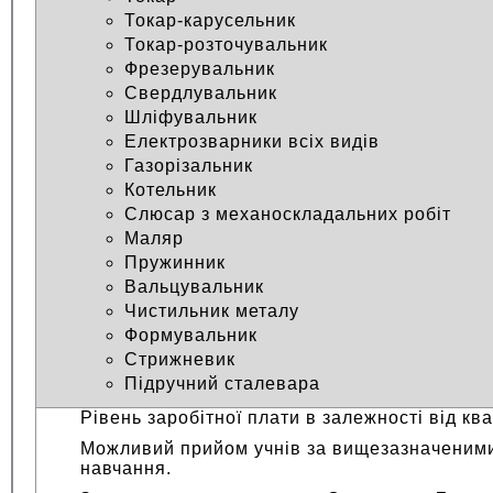
Токар-карусельник
Токар-розточувальник
Фрезерувальник
Свердлувальник
Шліфувальник
Електрозварники всіх видів
Газорізальник
Котельник
Слюсар з механоскладальних робіт
Маляр
Пружинник
Вальцувальник
Чистильник металу
Формувальник
Стрижневик
Підручний сталевара
Рівень заробітної плати в залежності від ква
Можливий прийом учнів за вищезазначеними
навчання.