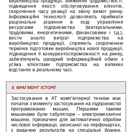
виробництва продукції, зниження трудомісткості,
підвищення якості обслуговування клієнтів,
скорочення часу реакції на зміну вимог ринку.
Інформаційні технології дозволяють приймати
раціональні рішення в ході управління
ресурсами підприємства (матеріальними,
трудовими, енергетичними, фінансовими і т.д.),
вести аналіз витрат підприємства на
виробництво продукції, сприяють скороченню
термінів підготовки виробництва нової продукції,
підвищення її конкурентоспроможності на ринку,
забезпечують швидкий інформаційний обмін з
усіма клієнтами підприємства на великих
відстанях в реальному часі.
ФРАГМЕНТ ІСТОРІЇ
Застосування в АТ комп’ютерної техніки має
початок з моменту застосування на підприємстві
програмованих машин. Першими такими
машинами були табулятори – електромеханічні
машини, призначені для автоматичної обробки
числової інформації, записаної на перфокартах,
з видачею результатів на спеціальні бланки.