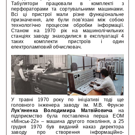
Табулятори працювали в комплекті з
перфораторами та сортувальними машинами.
Всі ці пристрої мали різне функціональне
призначення, але були пов’язані між собою
технологічно процесом обробки інформації.
Станом на 1970 рік на машинолічильних
станціях заводу знаходилися в експлуатації 4
таких комплекти пристроїв і один
електроламповий обчислювач.
У травні 1970 року по ініціативі тоді ще
головного інженера заводу ім. М.В. Фрунзе
Лук’яненка Володимира Матвійовича
на
підприємство була поставлена перша ЕОМ
«Мінськ-22» – машина другого покоління, а 25
грудня 1970 був виданий наказ директора
заводу про створення інформаційно-