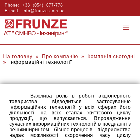
Phone:
+38 (054) 677-778
E-mail:
info@frunze.com.ua
АТ " СМНВО - Інжиніринг"
На головну
»
Про компанію
»
Компанія сьогодні
»
Інформаційні технології
Важлива роль в роботі акціонерного
товариства відводиться застосуванню
інформаційних технологій у всіх сферах його
діяльності, на всіх етапах життєвого циклу
продукції, що випускається. Впровадження
сучасних інформаційних технологій в поєднанні з
реінжинирингом бізнес-процесів підприємства
надає можливості скорочення часу циклу